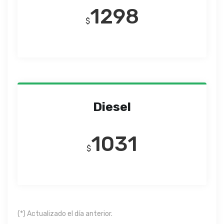
1298
$
Diesel
1031
$
(*) Actualizado el día anterior.