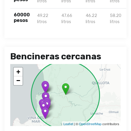
litros
litros
litros
litros
60000
49.22
47.66
46.22
58.20
pesos
litros
litros
litros
litros
Bencineras cercanas
+
−
Leaflet
| ©
OpenStreetMap
contributors