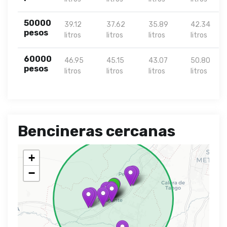
50000
39.12
37.62
35.89
42.34
pesos
litros
litros
litros
litros
60000
46.95
45.15
43.07
50.80
pesos
litros
litros
litros
litros
Bencineras cercanas
+
−