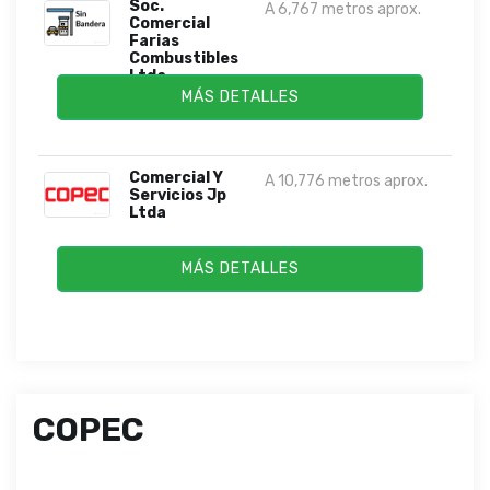
Soc.
A 6,767 metros aprox.
Comercial
Farias
Combustibles
Ltda
MÁS DETALLES
Comercial Y
A 10,776 metros aprox.
Servicios Jp
Ltda
MÁS DETALLES
COPEC