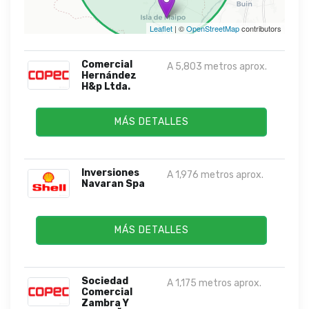
Leaflet
| ©
OpenStreetMap
contributors
Comercial
A 5,803 metros aprox.
Hernández
H&p Ltda.
MÁS DETALLES
Inversiones
A 1,976 metros aprox.
Navaran Spa
MÁS DETALLES
Sociedad
A 1,175 metros aprox.
Comercial
Zambra Y