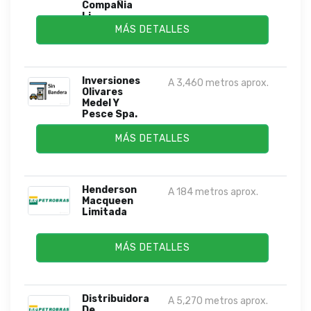
CompaÑia
Li...
MÁS DETALLES
Inversiones
A 3,460 metros aprox.
Olivares
Medel Y
Pesce Spa.
MÁS DETALLES
Henderson
A 184 metros aprox.
Macqueen
Limitada
MÁS DETALLES
Distribuidora
A 5,270 metros aprox.
De