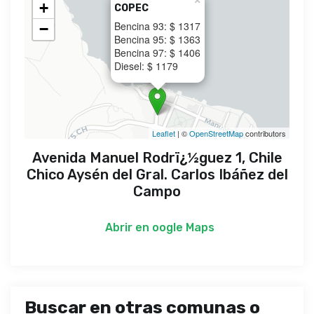
×
+
COPEC
Bencina 93: $ 1317
−
Bencina 95: $ 1363
Bencina 97: $ 1406
Diesel: $ 1179
Leaflet
| ©
OpenStreetMap
contributors
Avenida Manuel Rodrï¿½guez 1, Chile
Chico Aysén del Gral. Carlos Ibáñez del
Campo
Abrir en
oogle Maps
Buscar en otras comunas o