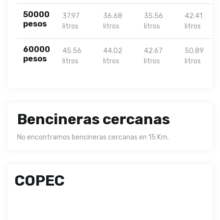
50000
37.97
36.68
35.56
42.41
pesos
litros
litros
litros
litros
60000
45.56
44.02
42.67
50.89
pesos
litros
litros
litros
litros
Bencineras cercanas
No encontramos bencineras cercanas en 15 Km.
COPEC