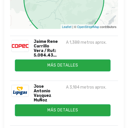
Leaflet
| ©
OpenStreetMap
contributors
Jaime Rene
A 1,388 metros aprox.
Carrillo
Vera / Rut:
5.084.43...
MÁS DETALLES
Jose
A 3,184 metros aprox.
Antonio
Vasquez
MuÑoz
MÁS DETALLES