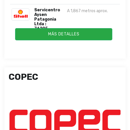
Servicentro
A 1,867 metros aprox.
Aysen
Patagonia
Ltda :
76295...
MÁS DETALLES
COPEC