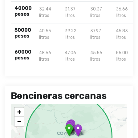
40000
32.44
31.37
30.37
36.66
pesos
litros
litros
litros
litros
50000
40.55
39.22
37.97
45.83
pesos
litros
litros
litros
litros
60000
48.66
47.06
45.56
55.00
pesos
litros
litros
litros
litros
Bencineras cercanas
+
−