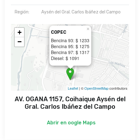
Región:
Aysén del Gral. Carlos Ibáñez del Campo
×
+
COPEC
Bencina 93: $ 1233
−
Bencina 95: $ 1275
Bencina 97: $ 1317
Diesel: $ 1091
Leaflet
| ©
OpenStreetMap
contributors
AV. OGANA 1157, Coihaique Aysén del
Gral. Carlos Ibáñez del Campo
Abrir en
oogle Maps