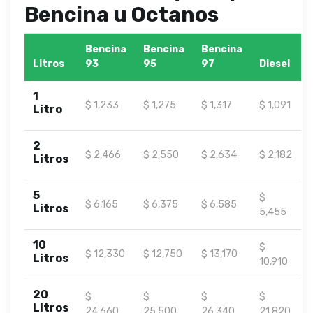
Bencina u Octanos
Bencina
Bencina
Bencina
Litros
93
95
97
Diesel
1
$ 1,233
$ 1,275
$ 1,317
$ 1,091
Litro
2
$ 2,466
$ 2,550
$ 2,634
$ 2,182
Litros
5
$
$ 6,165
$ 6,375
$ 6,585
Litros
5,455
10
$
$ 12,330
$ 12,750
$ 13,170
Litros
10,910
20
$
$
$
$
Litros
24,660
25,500
26,340
21,820