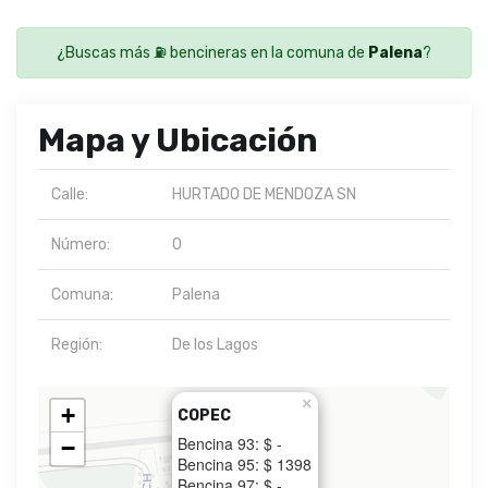
¿Buscas más ⛽ bencineras en la comuna de
Palena
?
Mapa y Ubicación
Calle:
HURTADO DE MENDOZA SN
Número:
0
Comuna:
Palena
Región:
De los Lagos
×
+
COPEC
Bencina 93: $ -
−
Bencina 95: $ 1398
Bencina 97: $ -