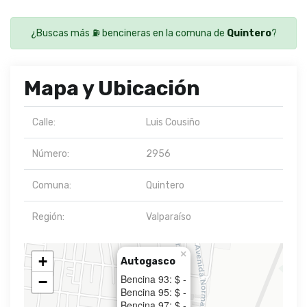
¿Buscas más ⛽ bencineras en la comuna de
Quintero
?
Mapa y Ubicación
Calle:
Luis Cousiño
Número:
2956
Comuna:
Quintero
Región:
Valparaíso
×
+
Autogasco
Bencina 93: $ -
−
Bencina 95: $ -
Bencina 97: $ -