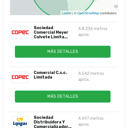
Leaflet
| ©
OpenStreetMap
contributors
Sociedad
A 8,336 metros
Comercial Meyer
aprox.
Calvete Limita...
MÁS DETALLES
Comercial C.s.c.
A 542 metros
Limitada
aprox.
MÁS DETALLES
Sociedad
A 697 metros
Distribuidora Y
aprox.
Comercializador...