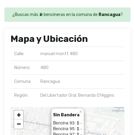
¿Buscas más ⛽ bencineras en la comuna de
Rancagua
?
Mapa y Ubicación
Calle:
manuel montt 480
Número:
480
Comuna:
Rancagua
Región:
Del Libertador Gral. Bernardo O’Higgins
×
+
Sin Bandera
Bencina 93: $ -
−
Bencina 95: $ -
Bencina 97: $ -