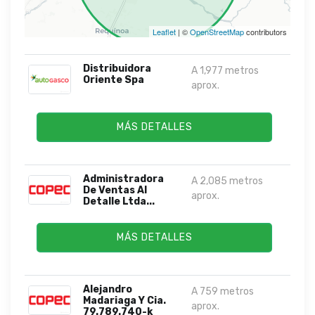
Leaflet
| ©
OpenStreetMap
contributors
Distribuidora
A 1,977 metros
Oriente Spa
aprox.
MÁS DETALLES
Administradora
A 2,085 metros
De Ventas Al
aprox.
Detalle Ltda...
MÁS DETALLES
Alejandro
A 759 metros
Madariaga Y Cia.
aprox.
79.789.740-k